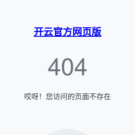
开云官方网页版
404
哎呀！您访问的页面不存在